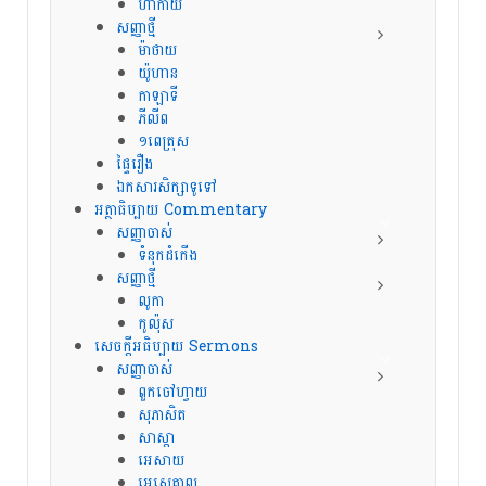
ហាកាយ
សញ្ញាថ្មី
ម៉ាថាយ
យ៉ូហាន
កាឡាទី
ភីលីព
១ពេត្រុស
ផ្ទៃរឿង
ឯកសារសិក្សាទូទៅ
អត្ថាធិប្បាយ Commentary
សញ្ញាចាស់
ទំនុកដំកើង
សញ្ញាថ្មី
លូកា
កូល៉ុស
សេចក្ដីអធិប្បាយ Sermons
សញ្ញាចាស់
ពួកចៅហ្វាយ
សុភាសិត
សាស្តា
អេសាយ
អេសេគាល