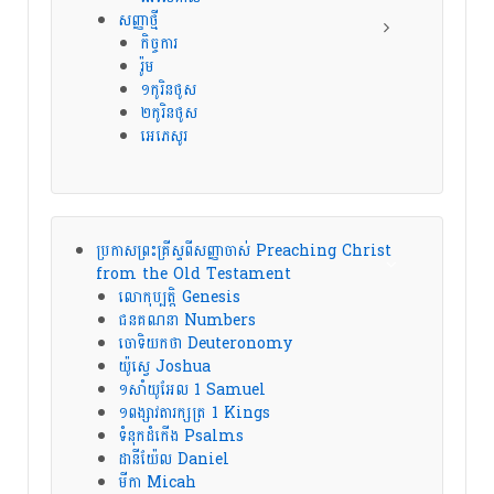
សញ្ញាថ្មី
កិច្ចការ
រ៉ូម
១កូរិនថូស
២កូរិនថូស
អេភេសូរ
ប្រកាសព្រះគ្រីស្ទពីសញ្ញាចាស់ Preaching Christ
from the Old Testament
លោកុប្បត្តិ Genesis
ជនគណនា Numbers
ចោទិយកថា Deuteronomy
យ៉ូស្វេ Joshua
១សាំយូអែល 1 Samuel
១ពង្សាវតារក្សត្រ 1 Kings
ទំនុកដំកើង Psalms
ដានីយ៉ែល Daniel
មីកា Micah