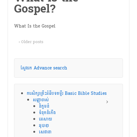
Gospel?
What Is the Gospel
‹ Older posts
ស្វែងរក Advance search
ការសិក្សាគ្រឹះអំពីបទគម្ពីរ Basic Bible Studies
សញ្ញាចាស់
និក្ខមនំ
ទំនុកដំកើង
អេសាយ
អូបាឌា
សេផានា