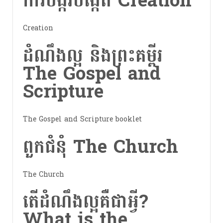
ការបង្ករបង្កើត Creation
Creation
ដំណឹងល្អ និងព្រះគម្ពីរ
The Gospel and
Scripture
The Gospel and Scripture booklet
ពួកជំនុំ The Church
The Church
តើដំណឹងល្អគឺជាអ្វី?
What is the