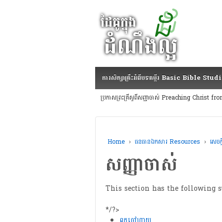
ការសិក្សាគ្រឹះអំពីបទគម្ពីរ Basic Bible Stud
ប្រកាសព្រះគ្រីស្ទពីសញ្ញាចាស់ Preaching Christ
Home
›
ធនធានឯកសារ Resources
›
សេចក
សញ្ញាចាស់
This section has the following s
*/?>
ពួកចៅហ្វាយ