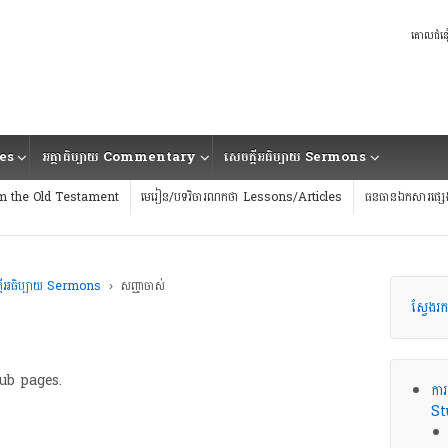
គោលជំន
ies
អត្ថាធិប្បាយ Commentary
សេចក្ដីអធិប្បាយ Sermons
 from the Old Testament
មេរៀន/បទវិចារណកថា Lessons/Articles
ធនធានឯកសារផ្ស
្ដីអធិប្បាយ Sermons
›
សញ្ញាចាស់
ស្វែង
ub pages.
ការ
St