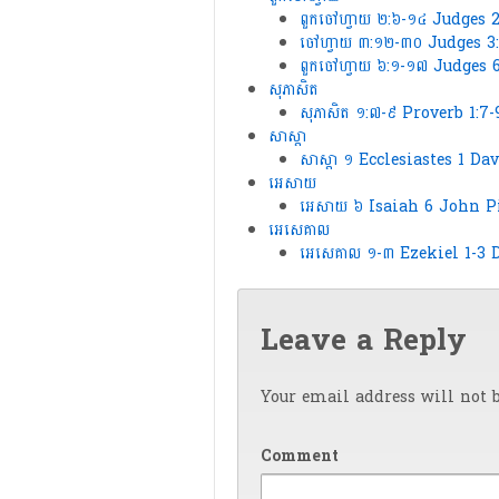
ពួកចៅហ្វាយ ២:៦-១៤ Judges 
ចៅហ្វាយ ៣:១២-៣០ Judges 3
ពួក​ចៅ​ហ្វាយ ៦:១-១៧ Judges
សុភាសិត
សុភាសិត ១:៧-៩ Proverb 1:7
សាស្តា
សាស្តា ១ Ecclesiastes 1 Da
អេសាយ
អេសាយ ៦ Isaiah 6 John P
អេសេគាល
អេសេគាល ១-៣ Ezekiel 1-3
Leave a Reply
Your email address will not b
Comment