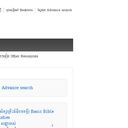
ឿ
កូនសៀវភៅ Booklets
ស្វែងរក Advance search
េងៗទៀត Other Resources
រក Advance search
សិក្សាគ្រឹះអំពីបទគម្ពីរ Basic Bible
udies
សញ្ញាចាស់