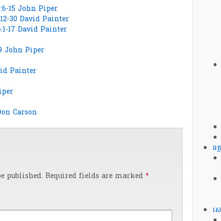
2:6-15 John Piper
:12-30 David Painter
 6:1-17 David Painter
-9 John Piper
vid Painter
iper
 Don Carson
អត
e published.
Required fields are marked
*
សេ