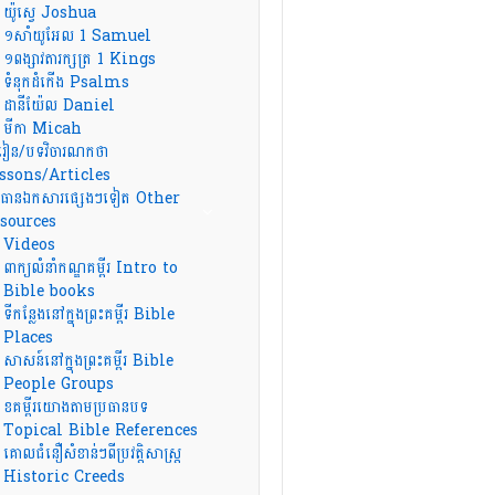
យ៉ូស្វេ Joshua
១សាំយូអែល 1 Samuel
១ពង្សាវតារក្សត្រ 1 Kings
ទំនុកដំកើង Psalms
ដានីយ៉ែល Daniel
មីកា Micah
រៀន/បទវិចារណកថា
ssons/Articles
ធានឯកសារផ្សេងៗទៀត Other
sources
Videos
ពាក្យលំនាំកណ្ឌគម្ពីរ Intro to
Bible books
ទីកន្លែងនៅក្នុងព្រះគម្ពីរ Bible
Places
សាសន៍នៅក្នុងព្រះគម្ពីរ Bible
People Groups
ខគម្ពីរយោងតាមប្រធានបទ
Topical Bible References
គោលជំនឿសំខាន់ៗពីប្រវត្តិសាស្ត្រ
Historic Creeds