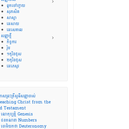
ពួកចៅហ្វាយ
សុភាសិត
សាស្តា
អេសាយ
អេសេគាល
សញ្ញាថ្មី
កិច្ចការ
រ៉ូម
១កូរិនថូស
២កូរិនថូស
អេភេសូរ
កាសព្រះគ្រីស្ទពីសញ្ញាចាស់
eaching Christ from the
d Testament
លោកុប្បត្តិ Genesis
ជនគណនា Numbers
ចោទិយកថា Deuteronomy