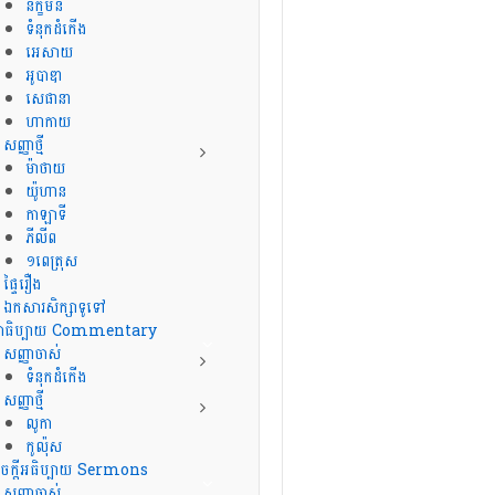
និក្ខមនំ
ទំនុកដំកើង
អេសាយ
អូបាឌា
សេផានា
ហាកាយ
សញ្ញាថ្មី
ម៉ាថាយ
យ៉ូហាន
កាឡាទី
ភីលីព
១ពេត្រុស
ផ្ទៃរឿង
ឯកសារសិក្សាទូទៅ
្ថាធិប្បាយ Commentary
សញ្ញាចាស់
ទំនុកដំកើង
សញ្ញាថ្មី
លូកា
កូល៉ុស
ចក្ដីអធិប្បាយ Sermons
សញ្ញាចាស់