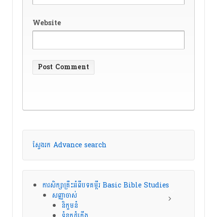
Website
ស្វែងរក Advance search
ការសិក្សាគ្រឹះអំពីបទគម្ពីរ Basic Bible Studies
សញ្ញាចាស់
និក្ខមនំ
ទំនុកដំកើង