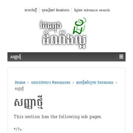
គោលជំនឿ
កូនសៀវភៅ Booklets
ស្វែងរក Advance search
សញ្ញាថ្មី
Home
›
ធនធានឯកសារ Resources
›
សេចក្ដីអធិប្បាយ Sermons
›
សញ្ញាថ្មី
សញ្ញាថ្មី
This section has the following sub pages.
*/?>