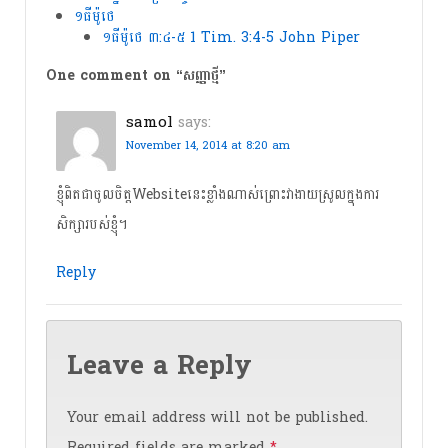
១ធីម៉ូថេ
១ធីម៉ូថេ ៣:៤-៥ 1 Tim. 3:4-5 John Piper
One comment on “
សញ្ញាថ្មី
”
samol
says:
November 14, 2014 at 8:20 am
ខ្ញុំពិតជាចូលចិត្តWebsiteនេះខ្លាំងណាស់ព្រោះវាងាយស្រូលក្នុងការ
សិក្សារបស់ខ្ញុំ។
Reply
Leave a Reply
Your email address will not be published.
Required fields are marked
*