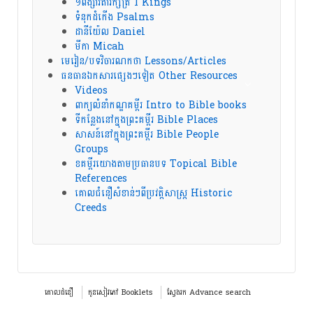
១ពង្សាវតារក្សត្រ 1 Kings
ទំនុកដំកើង Psalms
ដានីយ៉ែល Daniel
មីកា Micah
មេរៀន/បទវិចារណកថា Lessons/Articles
ធនធានឯកសារផ្សេងៗទៀត Other Resources
Videos
ពាក្យលំនាំកណ្ឌគម្ពីរ Intro to Bible books
ទីកន្លែងនៅក្នុងព្រះគម្ពីរ Bible Places
សាសន៍នៅក្នុងព្រះគម្ពីរ Bible People
Groups
ខគម្ពីរយោងតាមប្រធានបទ Topical Bible
References
គោលជំនឿសំខាន់ៗពីប្រវត្តិសាស្ត្រ Historic
Creeds
គោលជំនឿ
កូនសៀវភៅ Booklets
ស្វែងរក Advance search