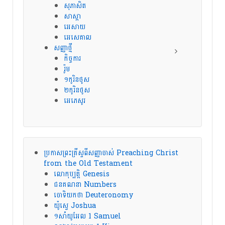
សុភាសិត
សាស្តា
អេសាយ
អេសេគាល
សញ្ញាថ្មី
កិច្ចការ
រ៉ូម
១កូរិនថូស
២កូរិនថូស
អេភេសូរ
ប្រកាសព្រះគ្រីស្ទពីសញ្ញាចាស់ Preaching Christ
from the Old Testament
លោកុប្បត្តិ Genesis
ជនគណនា Numbers
ចោទិយកថា Deuteronomy
យ៉ូស្វេ Joshua
១សាំយូអែល 1 Samuel