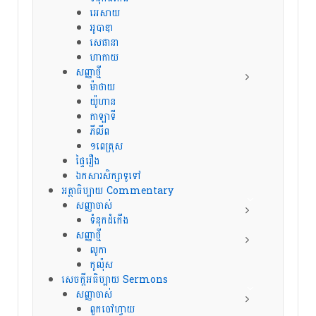
អេសាយ
អូបាឌា
សេផានា
ហាកាយ
សញ្ញាថ្មី
ម៉ាថាយ
យ៉ូហាន
កាឡាទី
ភីលីព
១ពេត្រុស
ផ្ទៃរឿង
ឯកសារសិក្សាទូទៅ
អត្ថាធិប្បាយ Commentary
សញ្ញាចាស់
ទំនុកដំកើង
សញ្ញាថ្មី
លូកា
កូល៉ុស
សេចក្ដីអធិប្បាយ Sermons
សញ្ញាចាស់
ពួកចៅហ្វាយ