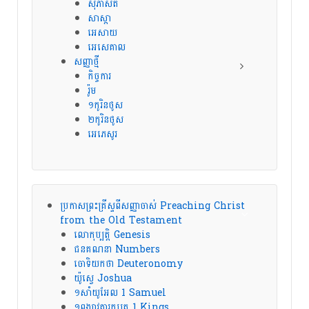
សុភាសិត
សាស្តា
អេសាយ
អេសេគាល
សញ្ញាថ្មី
កិច្ចការ
រ៉ូម
១កូរិនថូស
២កូរិនថូស
អេភេសូរ
ប្រកាសព្រះគ្រីស្ទពីសញ្ញាចាស់ Preaching Christ
from the Old Testament
លោកុប្បត្តិ Genesis
ជនគណនា Numbers
ចោទិយកថា Deuteronomy
យ៉ូស្វេ Joshua
១សាំយូអែល 1 Samuel
១ពង្សាវតារក្សត្រ 1 Kings