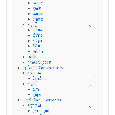
អេសាយ
អូបាឌា
សេផានា
ហាកាយ
សញ្ញាថ្មី
ម៉ាថាយ
យ៉ូហាន
កាឡាទី
ភីលីព
១ពេត្រុស
ផ្ទៃរឿង
ឯកសារសិក្សាទូទៅ
អត្ថាធិប្បាយ Commentary
សញ្ញាចាស់
ទំនុកដំកើង
សញ្ញាថ្មី
លូកា
កូល៉ុស
សេចក្ដីអធិប្បាយ Sermons
សញ្ញាចាស់
ពួកចៅហ្វាយ