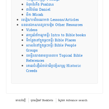
ទំនុកដំកើង Psalms
ដានីយ៉ែល Daniel
មីកា Micah
មេរៀន/បទវិចារណកថា Lessons/Articles
ធនធានឯកសារផ្សេងៗទៀត Other Resources
Videos
ពាក្យលំនាំកណ្ឌគម្ពីរ Intro to Bible books
ទីកន្លែងនៅក្នុងព្រះគម្ពីរ Bible Places
សាសន៍នៅក្នុងព្រះគម្ពីរ Bible People
Groups
ខគម្ពីរយោងតាមប្រធានបទ Topical Bible
References
គោលជំនឿសំខាន់ៗពីប្រវត្តិសាស្ត្រ Historic
Creeds
គោលជំនឿ
កូនសៀវភៅ Booklets
ស្វែងរក Advance search