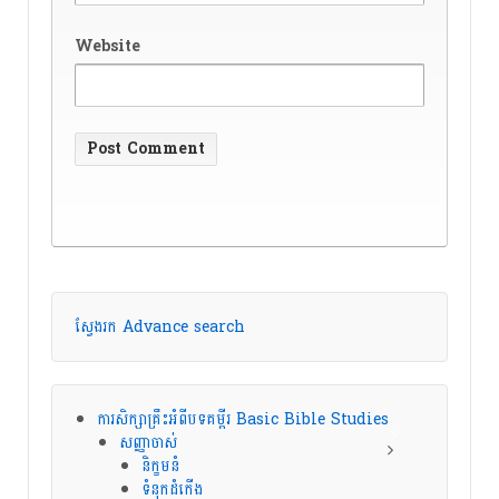
Website
ស្វែងរក Advance search
ការសិក្សាគ្រឹះអំពីបទគម្ពីរ Basic Bible Studies
សញ្ញាចាស់
និក្ខមនំ
ទំនុកដំកើង