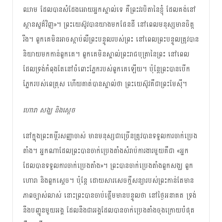
ឈាម​ ដែល​​បាន​សំដែង​អោយ​អ្នក​ស្គាល់​ទេ គឺ​ព្រះវរបិតា​នៃ​ខ្ញុំ ដែល​គង់​នៅ​
ស្ថាន​សួគ៌​វិញ»។ ព្រះ​យេស៊ូវ​បាន​យាង​មក​ផែនដី​ នៅពេល​មនុស្ស​មាន​ចិត្ត​
រឹង។ ពួកគេ​មិន​អាច​ស្តាប់​លឺ​​ព្រះ​បន្ទូល​របស់​ព្រះ នៅពេល​ព្រះបន្ទូល​​ត្រូវ​បាន​
និយាយ​មក​កាន់​ពួកគេ។ ពួកគេ​មិន​​​ស្គាល់​ព្រះរាជបុត្រា​នៃ​ព្រះ នៅពេល​
ដែល​ទ្រង់​កំពុង​តែ​នៅ​ចំពោះ​ភ្នែក​របស់​ពួក​គេ​ឡើយ​។ ប៉ុន្តែ​ព្រះ​បាន​បើក​
ភ្នែក​របស់​ពេត្រុស ហើយ​​គាត់​​បាន​ស្គាល់​ថា ព្រះ​យេស៊ូវ​គឺ​ជា​ព្រះ​មែស៊ី។
ហោរា សង្ឃ និង​ស្តេច
នៅក្នុង​ព្រះគម្ពីរ​សញ្ញា​ចាស់​ មាន​មនុស្ស​ជាច្រើន​ត្រូវ​បាន​​ទទួល​ការ​ចាក់​ប្រេង​
តាំង។ អ្នក​ណា​ដែល​ព្រះ​បាន​ចាក់​ប្រេង​តាំង​សំរាប់​ការងារ​មួយ​គឺជា «អ្នក​
ដែល​បាន​ទទួល​ការ​​ចាក់​ប្រេង​តាំង»។ ព្រះ​បាន​ចាក់​ប្រេង​តាំង​ពួក​សង្ឃ ពួក​
ហោរា​ និង​ពួក​ស្តេច​។ ប៉ុន្តែ​ ដោយ​សារ​សេចក្តី​សន្យា​របស់​ព្រះ​កាន់​តែ​មាន​
ភាព​ច្បាស់​លាស់ នោះ​ព្រះ​បាន​ចាប់​ផ្តើម​​មាន​បន្ទូល​ថា នៅ​ថ្ងៃ​អនាគត ទ្រង់​
នឹង​បញ្ជូន​មួយ​អង្គ​ ដែល​នឹង​ជា​អង្គ​ដែល​បាន​ចាក់​ប្រេង​តាំង​​ចុង​ក្រោយ​បំផុត​​