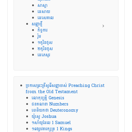
សាស្តា
អេសាយ
អេសេគាល
សញ្ញាថ្មី
កិច្ចការ
រ៉ូម
១កូរិនថូស
២កូរិនថូស
អេភេសូរ
ប្រកាសព្រះគ្រីស្ទពីសញ្ញាចាស់ Preaching Christ
from the Old Testament
លោកុប្បត្តិ Genesis
ជនគណនា Numbers
ចោទិយកថា Deuteronomy
យ៉ូស្វេ Joshua
១សាំយូអែល 1 Samuel
១ពង្សាវតារក្សត្រ 1 Kings