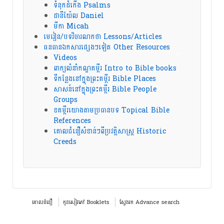
ទំនុកដំកើង Psalms
ដានីយ៉ែល Daniel
មីកា Micah
មេរៀន/បទវិចារណកថា Lessons/Articles
ធនធានឯកសារផ្សេងៗទៀត Other Resources
Videos
ពាក្យលំនាំកណ្ឌគម្ពីរ Intro to Bible books
ទីកន្លែងនៅក្នុងព្រះគម្ពីរ Bible Places
សាសន៍នៅក្នុងព្រះគម្ពីរ Bible People
Groups
ខគម្ពីរយោងតាមប្រធានបទ Topical Bible
References
គោលជំនឿសំខាន់ៗពីប្រវត្តិសាស្ត្រ Historic
Creeds
គោលជំនឿ
កូនសៀវភៅ Booklets
ស្វែងរក Advance search