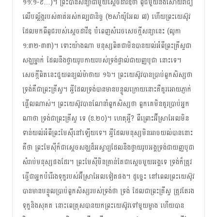
១១:១-៩…)។ ព្រះ​បាន​សន្យា​ជាមួយ​ស្តេច​ដាវីឌ​ថា ពូជ​មួយ​នឹង​សោយ​រាជ្យ​
លើ​បល្ល័ង្ក​របស់​គាត់​អស់កល្បជានិច្ច​ (២សាំយ៉ូអែល ៧) ហើយ​​​ព្រះ​យេស៊ូវ​
ដែល​មក​ពី​ពូជ​របស់​ស្តេច​ដាវីឌ បំពេញ​សំរេច​សេចក្តី​សន្យា​នេះ (លូកា
១:៣២-៣៣)។ ទោះ​យ៉ាង​ណា មនុស្ស​ពិត​ជា​មិន​បាន​យល់​អំពី​ព្រះគ្រីស្ទ​ជា​
សង្ឃ​ម្នាក់​ ដែល​នឹង​ថ្វាយ​រូប​កាយ​របស់​ទ្រង់​ផ្ទាល់​ជា​យញ្ញ​បូជា នោះ​ទេ។
សេចក្តី​ពិត​នេះ​ជួយ​ពន្យល់​ម៉ាថាយ ១៦។ ព្រះយេស៊ូវ​បាន​ប្រាប់​ពួក​សិស្ស​​​ថា
ទ្រង់​គឺ​ជា​ព្រះគ្រីស្ទ។ អ្វី​ដែល​ទ្រង់​បាន​មាន​បន្ទូល​​ក្រោយ​​នោះ​គឺ​គួរ​អោយ​ភ្ញាក់​
ផ្អើល​ណាស់។ ព្រះ​យេស៊ូវ​បាន​ណែនាំ​ពួក​សិស្ស​ថា ពួកគេ​មិន​គួរ​ប្រាប់​អ្នក​
ណា​ថា ទ្រង់​ជា​ព្រះ​គ្រីស្ទ​ ទេ (ខ.២០)។ ហេតុ​អ្វី? ពីព្រោះ​អ៊ីស្រាអែល​មិន​
ទាន់​​យល់​អំពី​ព្រះមែស៊ី​នៅឡើយ​ទេ។ អ្វី​ដែល​មនុស្ស​មិន​អាច​យល់​បាន​នោះ​
គឺ​ថា ព្រះមែស៊ី​ក៏​ជា​ស្តេច​សង្ឃ​ដ៏​អស្ចារ្យ​ដែល​នឹង​ថ្វាយ​រូប​អង្គ​ទ្រង់​ជា​យញ្ញ​បូជា​
សំរាប់​មនុស្ស​​ផង​ដែរ​។ ព្រះមែស៊ី​មិន​គ្រាន់​តែ​ជា​ស្តេច​មួយ​អង្គ​ទេ ទ្រង់​ក៏​ត្រូវ​
ធ្វើ​ជា​អ្នក​បំរើ​រង​ទុក្ខ​របស់​អ៊ីស្រាអែល​ទៀត​ផង​។ ដូច្នេះ​ នៅពេល​ព្រះយេស៊ូវ​
បាន​មាន​បន្ទូល​ប្រាប់​ពួក​សិស្ស​របស់​ទ្រង់​ថា ទ្រង់​ ដែល​ជា​ព្រះគ្រីស្ទ ត្រូវ​តែ​រង​
ទុក្ខ​និង​សុគត​ នោះ​ពេត្រុស​​បាន​យក​ព្រះ​យេស៊ូវ​ទៅ​មួយ​ម្ខាង​ ហើយ​បាន​