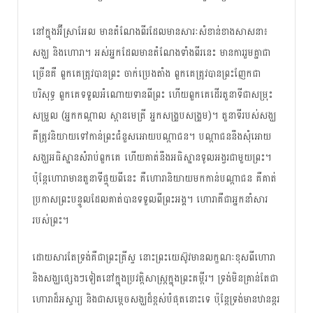
នៅ​ក្នុង​អ៊ីស្រាអែល មាន​តំណែង​ពីរ​ដែល​មាន​សារៈ​សំខាន់​ខាង​សាសនា៖
សង្ឃ និង​ហោរា។ អស់​អ្នក​ដែល​មាន​តំណែង​ទាំង​ពីរ​នេះ មាន​ការ​រួម​គ្នា​ជា​
ច្រើន​គឺ ពួកគេ​ត្រូវ​បាន​ព្រះ ចាក់​ប្រេង​តាំង ពួក​គេ​ត្រូវ​បាន​ព្រះ​ញែក​ជា​
បរិសុទ្ធ ពួកគេ​ទទួល​អំណោយ​ទាន​ពី​ព្រះ ហើយ​ពួកគេ​ដើរ​តួនាទី​ជា​សម្រុះ​
សម្រួល​ (អ្នក​កណ្ដាល​ ​ស្ពានមេត្រី អ្នក​សង្រួប​សង្រួម)។ តួនាទី​របស់​សង្ឃ​
គឺ​ត្រូវ​និយាយ​ទៅ​កាន់​ព្រះ​ជំនួស​អោយ​បណ្តាជន។ បណ្តាជន​នឹង​សុំ​អោយ​
សង្ឃ​អធិស្ឋាន​សំរាប់​ពួកគេ ហើយ​គាត់​នឹង​អធិស្ឋាន​ទូល​អង្វរ​ជាមួយ​ព្រះ​។
ប៉ុន្តែ​ហោរា​មាន​តួនាទី​ផ្ទុយ​ពី​នេះ គឺ​ហោរា​និយាយ​មកកាន់​​បណ្តាជន​ គឺ​គាត់​
ប្រកាស​ព្រះបន្ទូល​ដែល​គាត់​បាន​ទទួល​ពី​ព្រះអង្គ។ ហោរា​គឺជា​អ្នក​នាំ​​សារ​​
របស់​ព្រះ​។
ដោយ​សារ​តែ​ទ្រង់​គឺជា​ព្រះគ្រីស្ទ នោះ​ព្រះយេស៊ូវ​មាន​លក្ខណៈ​ខុស​ពី​ហោរា​
និង​សង្ឃ​ផ្សេងៗ​ទៀត​នៅក្នុង​ប្រវត្តិសាស្ត្រ​ក្នុង​ព្រះ​គម្ពីរ។ ទ្រង់​មិន​គ្រាន់​តែ​ជា​
ហោរា​ដ៏​អស្ចារ្យ និង​ជា​សម្តេច​សង្ឃ​ដ៏​ខ្ពស់​បំផុត​នោះ​ទេ ប៉ុន្តែ​ទ្រង់​មាន​ឋានន្តរ​