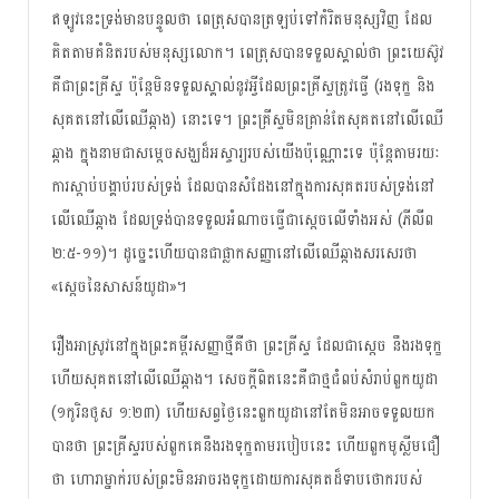
ឥឡូវ​នេះ​ទ្រង់​មាន​បន្ទូល​ថា ពេត្រុស​បាន​ត្រឡប់​ទៅ​កំរិត​មនុស្ស​វិញ​ ដែល​
គិត​តាម​គំនិត​របស់​មនុស្ស​លោក​។ ពេត្រុស​បាន​ទទួល​ស្គាល់​ថា ព្រះ​យេស៊ូវ​
គឺ​ជា​ព្រះគ្រីស្ទ ប៉ុន្តែ​មិន​ទទួល​ស្គាល់​នូវ​អ្វី​ដែល​​ព្រះគ្រីស្ទ​ត្រូវធ្វើ​ (រងទុក្ខ និង​
សុគត​នៅ​លើ​ឈើ​ឆ្កាង) នោះ​ទេ។ ព្រះគ្រីស្ទ​មិន​គ្រាន់​តែ​សុគត​នៅ​លើ​ឈើ​
ឆ្កាង​ ក្នុង​នាម​ជា​សម្តេច​សង្ឃ​ដ៏​អស្ចារ្យ​របស់​យើង​ប៉ុណ្ណោះទេ ប៉ុន្តែ​តាមរយៈ​
ការ​ស្តាប់​បង្គាប់​របស់​ទ្រង់​ ដែល​បាន​សំដែង​នៅ​ក្នុង​ការ​សុគត​របស់​ទ្រង់​នៅ​
លើ​ឈើ​ឆ្កាង​ ដែល​ទ្រង់​បាន​ទទួល​អំណាច​ធ្វើ​ជា​ស្តេច​លើ​ទាំង​អស់​ (​ភីលីព
២:៥-១១)។ ដូច្នេះហើយ​បាន​ជា​ផ្លាក​សញ្ញា​នៅ​លើ​ឈើ​ឆ្កាង​សរសេរ​ថា
«ស្តេច​នៃ​សាសន៍​​យូដា»។
រឿងអាស្រូវ​នៅក្នុង​ព្រះគម្ពីរ​សញ្ញាថ្មី​គឺថា ព្រះគ្រីស្ទ ដែល​ជា​ស្តេច នឹង​រង​ទុក្ខ​
ហើយ​សុគត​នៅ​លើ​ឈើ​ឆ្កាង។ សេចក្តី​ពិត​នេះ​គឺ​ជា​ថ្ម​ជំពប់​សំរាប់​ពួក​យូដា
(១កូរិនថូស ១:២៣) ហើយ​សព្វ​ថ្ងៃ​នេះ​ពួក​យូដា​នៅ​តែ​មិន​អាច​ទទួល​យក​
បាន​ថា ព្រះគ្រីស្ទ​របស់​ពួកគេ​នឹង​រង​ទុក្ខ​តាមរបៀប​នេះ ហើយ​ពួក​មូស្លីម​ជឿ​
ថា ហោរា​ម្នាក់​របស់​ព្រះ​មិន​អាច​រង​ទុក្ខ​ដោយ​កា​រ​សុគត​ដ៏​ទាប​ថោក​របស់​