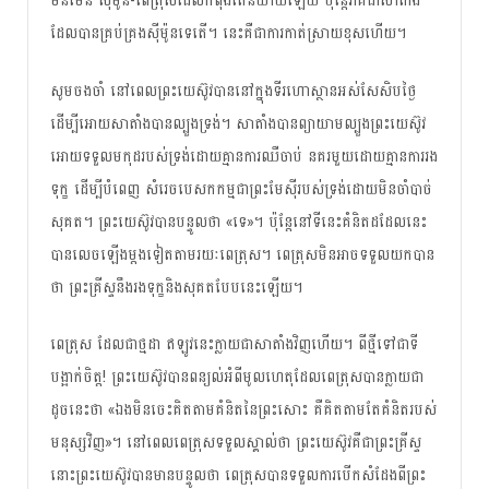
មិន​មែន​ ស៊ីម៉ូន-ពេត្រុស​ដែល​កំពុង​តែ​និយាយ​ឡើយ ប៉ុន្តែ​វា​គឺ​ជា​សាតាំង​
ដែល​​បាន​គ្រប់​គ្រង​ស៊ីម៉ូន​ទេតើ។ នេះ​គឺ​ជា​ការ​កាត់​ស្រាយ​ខុស​ហើយ​។​
សូម​ចង​ចាំ នៅពេល​ព្រះ​យេស៊ូវ​បាន​នៅ​ក្នុង​ទី​រហោស្ថាន​អស់​សែសិប​ថ្ងៃ​
ដើម្បី​អោយ​សាតាំង​បាន​ល្បួង​ទ្រង់។ សាតាំង​បាន​ព្យាយាម​ល្បួង​ព្រះយេស៊ូវ​
អោយ​ទទួល​មកុដ​របស់​ទ្រង់​ដោយ​គ្មាន​ការ​ឈឺ​ចាប់​ នគរ​មួយ​ដោយ​គ្មាន​ការ​រង​
ទុក្ខ ដើម្បី​បំពេញ សំរេច​បេសកកម្ម​​ជា​ព្រះមែស៊ី​របស់​ទ្រង់​ដោយ​មិន​ចាំ​បាច់​
សុគត។ ព្រះ​យេស៊ូវ​បាន​បន្ទូល​ថា «ទេ»។ ប៉ុន្តែ​នៅ​ទីនេះ​គំនិត​ដដែល​នេះ​​
បាន​លេច​ឡើង​ម្តង​ទៀត​តាមរយៈ​ពេត្រុស។ ពេត្រុស​មិន​អាច​ទទួល​យក​បាន​
ថា ព្រះគ្រីស្ទ​នឹង​រង​ទុក្ខ​និង​សុគត​បែប​នេះ​ឡើយ​។
ពេត្រុស​ ដែល​ជា​ថ្ម​ដា​ ឥឡូវ​នេះ​ក្លាយ​ជា​សាតាំង​វិញ​ហើយ។ ពី​ថ្មី​ទៅ​ជា​ទី​
បង្អាក់​ចិត្ត​! ព្រះ​យេស៊ូវ​បាន​ពន្យល់​អំពី​មូល​ហេតុ​ដែល​ពេត្រុស​បាន​​ក្លាយ​ជា​
ដូច​នេះ​ថា «ឯង​មិន​ចេះ​គិត​តាម​គំនិត​នៃ​ព្រះ​សោះ គឺ​គិត​តាម​តែ​គំនិត​របស់​
មនុស្ស​វិញ»។ នៅ​ពេល​ពេត្រុស​ទទួល​ស្គាល់​ថា ព្រះយេស៊ូវ​គឺ​ជា​ព្រះគ្រីស្ទ
នោះ​ព្រះយេស៊ូវ​បាន​មាន​បន្ទូល​ថា ពេត្រុស​បាន​ទទួល​ការ​បើក​សំដែង​ពី​ព្រះ​