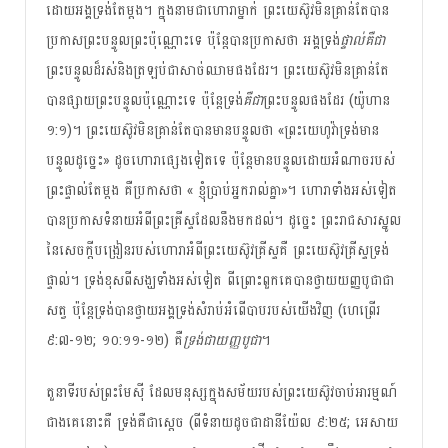
ដោយ​អង្គ​ទ្រង់​តែ​ម្តង​។ ក្នុង​នាម​ជា​ហោរា​ម្នាក់​ ព្រះយេស៊ូវ​មិន​គ្រាន់​តែ​បាន​
ប្រកាស​ព្រះបន្ទូល​ព្រះ​ប៉ុណ្ណោះទេ ប៉ុន្តែ​បាន​ប្រកាស​ថា អង្គ​ទ្រង់​
ផ្ទាល់​គឺ​ជា
ព្រះ​បន្ទូល​ដ៏​រស់​និង​ត្រឡប់​ជា​សាច់​ឈាម​ផង​ដែរ​។ ព្រះយេស៊ូវ​មិន​គ្រាន់​តែ​
បាន​ផ្សាយ​ព្រះ​បន្ទូល​ប៉ុណ្ណោះទេ ប៉ុន្តែ​ទ្រង់​
គឺជា
​ព្រះ​បន្ទូល​ផង​ដែរ​ (យ៉ូហាន
១:១)។ ព្រះ​យេស៊ូវ​មិន​គ្រាន់​តែ​បាន​មាន​បន្ទូល​ថា «ព្រះយេហូវ៉ា​ទ្រង់​មាន​
បន្ទូល​ដូច្នេះ​» ​ដូច​ហោរា​ផ្សេង​ទៀត​ទេ ប៉ុន្តែ​មាន​បន្ទូល​ដោយ​អំណាច​របស់​
ព្រះ​ផ្ទាល់​តែ​ម្តង គឺ​ប្រកាស​ថា « ​ខ្ញុំ​ប្រាប់​អ្នក​រាល់គ្នា»។ ហោរា​ទាំង​អស់​ទៀត​
បាន​ប្រកាស​ទំនាយ​អំពី​ព្រះគ្រីស្ទ​ដែល​នឹង​មក​ដល់​។ ដូច្នេះ ព្រះ​រាជសារ​ស្នូល​
នៃ​សេចក្តី​បង្រៀន​របស់​ហោរា​អំពី​ព្រះ​យេស៊ូវ​គ្រីស្ទ​គឺ ព្រះយេស៊ូវ​គ្រីស្ទ​ទ្រង់​
ផ្ទាល់។ ទ្រង់​ខុស​ពី​សង្ឃ​ទាំង​អស់​ទៀត​ ពីព្រោះ​ពួកគេ​បាន​ថ្វាយ​យញ្ញបូជា​ជា​
សត្វ​ ប៉ុន្តែ​ទ្រង់​បាន​ថ្វាយ​អង្គ​ទ្រង់​សំរាប់​អំពើ​បាប​របស់​យើង​វិញ (ហេព្រើរ
៩:៧-១២; ១០:១១-១២) គឺ
​ទ្រង់​ជា​យញ្ញ​បូជា
។
តួនាទី​របស់​ព្រះ​មែស៊ី ដែល​មនុស្ស​ក្នុង​សម័យ​របស់​ព្រះ​យេស៊ូវ​ចាប់​អារម្មណ៍​
ជាង​គេ​នោះ​គឺ ទ្រង់​គឺ​ជា​ស្តេច​ (ពី​ទំនាយ​ដូច​ជា​ដានីយ៉ែល ៩:២៥; អេសាយ