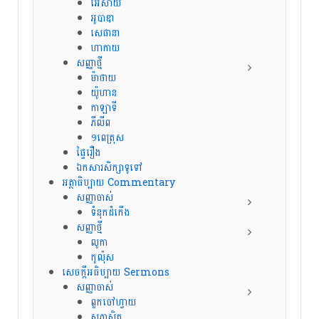
អេសាយ
អូបាឌា
សេផានា
ហាកាយ
សញ្ញាថ្មី
ម៉ាថាយ
យ៉ូហាន
កាឡាទី
ភីលីព
១ពេត្រុស
ផ្ទៃរឿង
ឯកសារសិក្សាទូទៅ
អត្ថាធិប្បាយ Commentary
សញ្ញាចាស់
ទំនុកដំកើង
សញ្ញាថ្មី
លូកា
កូល៉ុស
សេចក្ដីអធិប្បាយ Sermons
សញ្ញាចាស់
ពួកចៅហ្វាយ
សុភាសិត