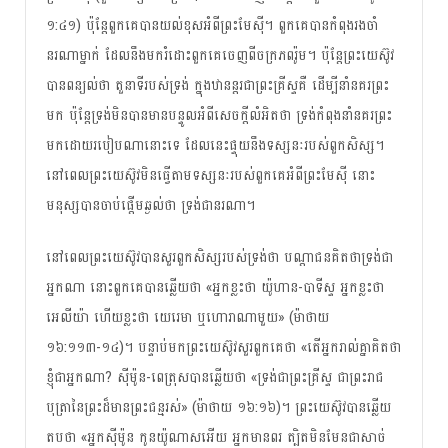
១:៤១) ប៉ុន្តែ​ពួកគេ​បាន​យល់​ខុស​អំពី​ព្រះ​មែស៊ី។ ពួកគេ​បាន​កំពុង​រង​ចាំ​
នរណា​ម្នាក់​ ដែល​នឹង​មក​រំដោះ​ពួកគេ​ចេញ​ពី​​ចក្រភព​​រ៉ូម។ ប៉ុន្តែ​ព្រះ​យេស៊ូវ​
បាន​​ពន្យល់​ថា តួនាទី​របស់​ទ្រង់​ ក្នុង​ឋានន្តរ​ជា​ព្រះ​គ្រីស្ទ​គឺ ដើម្បី​នាំ​នគរ​ព្រះ​
មក ប៉ុន្តែ​ទ្រង់​​មិន​បាន​មាន​បន្ទូល​​អំពី​សេចក្តី​លំអិត​ថា ទ្រង់​កំពុង​នាំ​នគរ​ព្រះ​
មក​ដោយ​របៀប​ណា​នោះ​ទេ ដែល​នេះ​ផ្ទុយ​នឹង​​ទស្សនៈ​របស់​ពួក​សិស្ស។
នៅពេល​ព្រះ​យេស៊ូវ​មិន​ធ្វើ​តាម​​ទស្សនៈ​​របស់​​ពួកគេ​អំពី​ព្រះ​មែស៊ី នោះ​
មនុស្ស​បាន​ចាប់​ផ្តើម​ឆ្ងល់​ថា ទ្រង់​ជា​នរណា។
នៅពេល​ព្រះ​យេស៊ូវ​បាន​សួរ​ពួក​សិស្ស​របស់​ទ្រង់​ថា បណ្តាជន​គិត​ថា​ទ្រង់​ជា​
អ្នកណា នោះ​ពួកគេ​បាន​ឆ្លើយ​ថា «អ្នកខ្លះ​ថា យ៉ូហាន-បាទីស្ទ អ្នកខ្លះ​ថា
អេលីយ៉ា ហើយ​ខ្លះ​ថា យេរេមា ឬ​ហោរា​ណាមួយ» (ម៉ាថាយ
១៦:១១៣-១៤)។ បន្ទាប់​មក​ព្រះ​យេស៊ូវ​សួរ​ពួកគេ​ថា «តើ​អ្នក​រាល់​គ្នា​គិតថា​
ខ្ញុំ​ជា​អ្នកណា? ស៊ីម៉ូន​-ពេត្រុស​បាន​ឆ្លើយ​ថា «ទ្រង់​ជា​ព្រះគ្រីស្ទ ជា​ព្រះ​រាជ
បុត្រា​នៃ​ព្រះ​ដ៏​មាន​ព្រះ​ជន្ម​រស់» (ម៉ាថាយ ១៦:១៦)។ ព្រះ​យេស៊ូវ​បាន​ឆ្លើយ​
តប​ថា «អ្នក​ស៊ីម៉ូន កូន​យ៉ូណាស​អើយ អ្នក​មាន​ពរ ត្បិត​មិន​មែន​ជា​សាច់​​