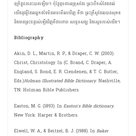
ឧក្រិដ្ឋជន​នេះ​បាន​ឡើយ​។ ប៉ុន្តែ​ដូច​ជា​ពេត្រុស​ដែរ ព្រះ​បើក​សំដែង​ដល់​
យើង​នូវ​អ្វី​ដែល​អ្នក​ដទៃ​មិន​អាច​មើល​ឃើញ គឺ​ថា ព្រះ​គ្រីស្ទ​ដែល​បាន​សុគត​
និង​មាន​ព្រះជន្ម​រស់​ឡើង​វិញ​គឺ​ជា​ហោរា សម្តេច​សង្ឃ និង​ស្តេច​របស់​យើង​។
Bibliography
Akin, D. L., Martin, R. P., & Draper, C. W. (2003).
Christ, Christology. In (C. Brand, C. Draper, A.
England, S. Bond, E. R. Clendenen, & T. C. Butler,
Eds.)
Holman Illustrated Bible Dictionary
. Nashville,
TN: Holman Bible Publishers.
Easton, M. G. (1893). In
Easton’s Bible dictionary
.
New York: Harper & Brothers.
Elwell, W. A., & Beitzel, B. J. (1988). In
Baker