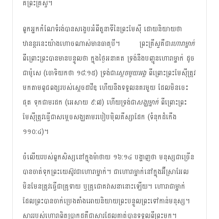
គឺ​ព្រះ​គ្រីស្ទ​។
ពួក​អ្នក​កំណែ​ទំរង់​បាន​សង្ខេប​អំពី​​តួនាទី​​​នៃ​ព្រះ​មែស៊ី ដោយ​និយាយ​ថា
ឋានន្តរ​នេះ​យ៉ាង​ហោច​ណាស់​មាន​ធាតុ​បី។ ព្រះ​គ្រីស្ទ​គឺ​ជា
​ហោរា​ម្នាក់
ពីព្រោះ​ព្រះ​បាន​មាន​បន្ទូល​ថា ក្នុង​ថ្ងៃ​អនាគត ទ្រង់​នឹង​បញ្ជូន​ហោរា​ម្នាក់​ ដូច​
ជា​ម៉ូសេ (ចោទិយកថា ១៨:១៥) ទ្រង់​ជា
​ស្តេច​មួយ​អង្គ
ពីព្រោះ​ព្រះ​មែស៊ី​ត្រូវ​​
មក​តាម​ពូជពង្ស​របស់​ស្តេច​ដាវីឌ ហើយ​នឹង​ទទួល​នគរ​មួយ ​ដែល​មិន​ចេះ​
ផុត ទុក​​ជា​មរដក (អេសាយ ៩:៧) ហើយ​ទ្រង់​ជា​
សង្ឃ​ម្នាក់​
ពីព្រោះ​ព្រះ
មែស៊ី​ត្រូវ​ធ្វើ​ជា​សម្តេច​សង្ឃ​តាម​របៀប​ម៉ិលគីស្សាដែក (ទំនុក​ដំកើង
១១០:៤)។ ​
ចំលើយ​របស់​ពួក​សិស្ស​នៅក្នុង​ម៉ាថាយ ១៦:១៤ បង្ហាញ​ថា មនុស្ស​ជាច្រើន​
បាន​ចាត់​ទុក​ព្រះ​យេស៊ូវ​ជា​ហោរា​ម្នាក់​។ ជា​ហោរា​ម្នាក់​នៅក្នុង​អ៊ីស្រាអែល​
មិន​មែន​ត្រូវ​​ធ្វើ​ជា​គ្រូ​ទាយ​ ឬ​គ្រូ​ជោគវាសនា​នោះ​ឡើយ​។ ហោរា​ជា​ម្នាក់​
ដែល​ព្រះ​បាន​ចាក់​ប្រេង​តាំង​​អោយ​និយាយ​ព្រះ​បន្ទូល​ព្រះ​ទៅ​កាន់​មនុស្ស​។
សារ​របស់​ហោរា​ពិត​ប្រាកដ​គឺជា​សារ​ដែល​គាត់​បាន​ទទួល​ពី​ព្រះ​មក​។ ​