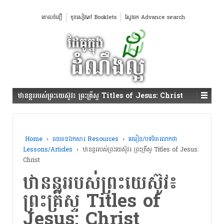
គោលជំនឿ
កូនសៀវភៅ Booklets
ស្វែងរក Advance search
ឋានន្តររបស់ព្រះយេស៊ូវ៖ ព្រះគ្រីស្ទ Titles of Jesus: Christ
Home
›
ធនធានឯកសារ Resources
›
មេរៀន/បទវិចារណកថា
Lessons/Articles
›
ឋានន្តររបស់ព្រះយេស៊ូវ៖ ព្រះគ្រីស្ទ Titles of Jesus:
Christ
ឋានន្តររបស់ព្រះយេស៊ូវ៖
ព្រះគ្រីស្ទ Titles of
Jesus: Christ