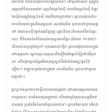
និយាយ​ថា ការ​នេះ​មិន​អាច​កើត​ឡើង​បាន​ទេ។ នៅ​ស្ថាន​ភាព​នេះ សូម្បី​តែ​
ពេត្រុស​ក៏​មិន​បាន​យល់​ថា ស្តេច​ដ៏​ជា​ព្រះមែស៊ី ​ហោរា​ដ៏​ជា​ព្រះមែស៊ី ក៏​ត្រូវ​
តែ​ធ្វើ​ជា​សង្ឃ​ដ៏​ជា​ព្រះមែស៊ី​ ដែល​នឹង​រង​ទុក្ខ​ផង​ដែរ​។ ព្រះយេស៊ូវ​បាន​បែរ​
មក​ហើយ​មាន​បន្ទូល​នឹង​ពេត្រុស​ថា «សាតាំង​អើយ​ ចូរ​ថយ​ទៅ​ក្រោយ​អញ​
ទៅ ឯង​ជា​សេចក្តី​បង្អាក់​ដល់​ចិត្ត​អញ ព្រោះ​មិន​ចេះ​គិត​តាម​គំនិត​នៃ​ព្រះ​
សោះ គឺ​គិត​តាម​តែ​គំនិត​របស់​មនុស្ស​លោក​វិញ» (ម៉ាថាយ ១៦:២៣)។
តើ​ការ​នេះ​អស្ចារ្យ​ដែរ​ឬទេ? ​មុន​ពេល​នេះ​បន្តិច​ ព្រះយេស៊ូវ​បាន​មាន​បន្ទូល​
ទៅ​ពេត្រុស​ថា «អ្នក​ឈ្មោះ​ពេត្រុស​ហើយ​ខ្ញុំ​នឹង​តាំង​ពួក​ជំនុំ​ខ្ញុំ​នៅ​លើ​ថ្មដា​
នេះ ហើយ​ទ្វារ​ស្ថាន​ឃុំ​ព្រលឹង​មនុស្ស​ស្លាប់​នឹង​មិន​ដែល​ឈ្នះ​ពួក​ជំនុំ​
ឡើយ»។ ឥឡូវ​នេះ​ទ្រង់​មាន​បន្ទូល​ថា «សាតាំង​អើយ ចូរ​ថយ​ទៅ​ក្រោយ​
អញ​ទៅ»។
អ្នក​ខ្លះ​កាត់​ស្រាយ​បទ​គម្ពីរ​នេះ​ដោយ​ពន្យល់​ថា នៅពេល​ពេត្រុស​មាន​ភាព​
កម្សោយ​នេះ សាតាំង​បាន​ចូល​ក្នុង​គាត់ ហើយ​ពាក្យ​ដែល​បាន​ចេញ​ពី​មាត់​
របស់​គាត់ ប្រឆាំង​នឹង​បំណង​ចិត្ត​របស់​គាត់​ទេ។ ពួកគេ​និយាយ​ថា វា​ពិត​ជា​