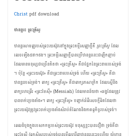
Christ
pdf download
ឋានន្តរ​៖ ព្រះ​គ្រីស្ទ
ឋានន្តរ​សាមញ្ញ​របស់​ព្រះ​យេស៊ូវ​នៅក្នុង​ព្រះគម្ពីរ​សញ្ញា​ថ្មី​​គឺ
​ព្រះគ្រីស្ទ
ដែល​
លេច​ឡើង​៥៣១​ដង។ ព្រះ​គម្ពីរ​សញ្ញា​ថ្មី​បាន​ប្រើ​ឋានន្តរ​នេះ​ជា​ញឹក​ញាប់
ដែល​មាន​មនុស្ស​ជា​ច្រើន​គិត​ថា «ព្រះគ្រីស្ទ» គឺ​ជា​ផ្នែក​នៃ​ព្រះ​នាម​របស់​ទ្រង់​
។ ប៉ុន្តែ «ព្រះ​យេស៊ូវ​» គឺ​ជា​ព្រះ​នាម​របស់​ទ្រង់​ ហើយ​ «ព្រះគ្រីស្ទ» គឺ​ជា​
ឋានន្តរ​របស់​ទ្រង់​។ ពាក្យ «ព្រះគ្រីស្ទ» គឺជា​ពាក្យ​ភាសា​ក្រិក​ ដែល​ស្មើ​នឹង​
ពាក្យ​ហេព្រើរ «ព្រះមែស៊ី» (Messiah) ដែល​មាន​​ន័យ​ថា «អង្គ​ដែល​ត្រូវ​​
បាន​ចាក់​ប្រេង​តាំង»។ ពាក្យ​ «ព្រះគ្រីស្ទ» បញ្ជាក់​អំពី​សេចក្តី​ពិត​ដែល​ថា
ព្រះ​យេស៊ូវ​ត្រូវ​ព្រះ​ចាក់​ប្រេង​តាំង​សំរាប់​តំណែង​និង​កាតព្វកិច្ច​របស់​ទ្រង់​។
ពេល​ដំបូង​ក្នុង​បេសកកម្ម​របស់​ព្រះ​យេស៊ូវ មនុស្ស​​ខ្លះ​បាន​ជឿ​ថា ទ្រង់​គឺជា​
ព្រះ​មែស៊ី (ពួក​សិស្ស​របស់​ទ្រង់​បាន​មើល​ឃើញ​ឋានន្តរ​នេះ​រួច​ហើយ យ៉ូហាន