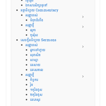
ផ្ទៃរឿង
ឯកសារសិក្សាទូទៅ
អត្ថាធិប្បាយ Commentary
សញ្ញាចាស់
ទំនុកដំកើង
សញ្ញាថ្មី
លូកា
កូល៉ុស
សេចក្ដីអធិប្បាយ Sermons
សញ្ញាចាស់
ពួកចៅហ្វាយ
សុភាសិត
សាស្តា
អេសាយ
អេសេគាល
សញ្ញាថ្មី
កិច្ចការ
រ៉ូម
១កូរិនថូស
២កូរិនថូស
អេភេសូរ