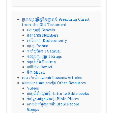
ប្រកាសព្រះគ្រីស្ទពីសញ្ញាចាស់ Preaching Christ
from the Old Testament
លោកុប្បត្តិ Genesis
ជនគណនា Numbers
ចោទិយកថា Deuteronomy
យ៉ូស្វេ Joshua
១សាំយូអែល 1 Samuel
១ពង្សាវតារក្សត្រ 1 Kings
ទំនុកដំកើង Psalms
ដានីយ៉ែល Daniel
មីកា Micah
មេរៀន/បទវិចារណកថា Lessons/Articles
ធនធានឯកសារផ្សេងៗទៀត Other Resources
Videos
ពាក្យលំនាំកណ្ឌគម្ពីរ Intro to Bible books
ទីកន្លែងនៅក្នុងព្រះគម្ពីរ Bible Places
សាសន៍នៅក្នុងព្រះគម្ពីរ Bible People
Groups