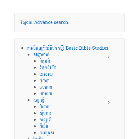
ស្វែងរក Advance search
ការសិក្សាគ្រឹះអំពីបទគម្ពីរ Basic Bible Studies
សញ្ញាចាស់
និក្ខមនំ
ទំនុកដំកើង
អេសាយ
អូបាឌា
សេផានា
ហាកាយ
សញ្ញាថ្មី
ម៉ាថាយ
យ៉ូហាន
កាឡាទី
ភីលីព
១ពេត្រុស