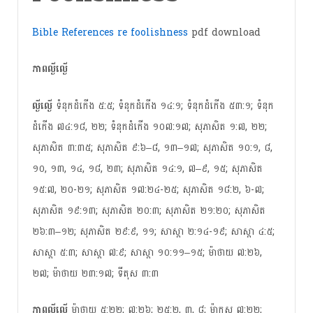
Bible References re foolishness
pdf download
ភាពល្ងីល្ងើ
ល្ងីល្ងើ
ទំនុកដំកើង ៥:៥; ទំនុកដំកើង ១៤:១; ទំនុកដំកើង ៥៣:១; ទំនុក
ដំកើង ៧៤:១៨, ២២; ទំនុកដំកើង ១០៧:១៧; សុភាសិត ១:៧, ២២;
សុភាសិត ៣:៣៥; សុភាសិត ៩:៦–៨, ១៣–១៧; សុភាសិត ១០:១, ៨,
១០, ១៣, ១៤, ១៨, ២៣; សុភាសិត ១៤:១, ៧–៩, ១៥; សុភាសិត
១៥:៧, ២០-២១; សុភាសិត ១៧:២៤-២៥; សុភាសិត ១៨:២, ៦-៧;
សុភាសិត ១៩:១៣; សុភាសិត ២០:៣; សុភាសិត ២១:២០; សុភាសិត
២៦:៣–១២; សុភាសិត ២៩:៩, ១១; សាស្តា ២:១៤-១៩; សាស្តា ៤:៥;
សាស្តា ៥:៣; សាស្តា ៧:៩; សាស្តា ១០:១១–១៥; ម៉ាថាយ ៧:២៦,
២៧; ម៉ាថាយ ២៣:១៧; ទីតុស ៣:៣
ភាព​ល្ងីល្ងើ
ម៉ាថាយ ៥:២២; ៧:២៦; ២៥:២, ៣, ៨; ម៉ាកុស ៧:២២;