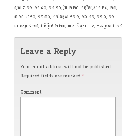
លូកា ៦:១១; ១១:៤០; ១២:២០; រ៉ូម ២:២០; ១កូរិនថូស ១:២៥, ២៧;
៣:១៨; ៤:១០; ១៥:៣៦; ២កូរិនថូស ១១:១, ១៦-២១; ១២:៦, ១១;
អេភេសូរ ៥:១៧; ២ធីម៉ូថេ ២:២៣; ៣:៩; ទីតុស ៣:៩; ១ពេត្រុស ២:១៥
Leave a Reply
Your email address will not be published.
Required fields are marked
*
Comment