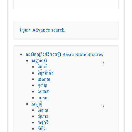
ស្វែងរក Advance search
ការសិក្សាគ្រឹះអំពីបទគម្ពីរ Basic Bible Studies
សញ្ញាចាស់
និក្ខមនំ
ទំនុកដំកើង
អេសាយ
អូបាឌា
សេផានា
ហាកាយ
សញ្ញាថ្មី
ម៉ាថាយ
យ៉ូហាន
កាឡាទី
ភីលីព