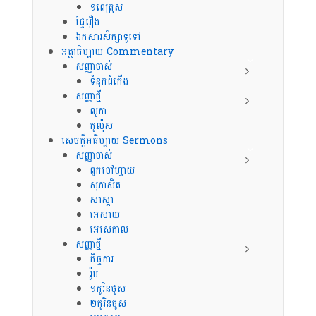
១ពេត្រុស
ផ្ទៃរឿង
ឯកសារសិក្សាទូទៅ
អត្ថាធិប្បាយ Commentary
សញ្ញាចាស់
ទំនុកដំកើង
សញ្ញាថ្មី
លូកា
កូល៉ុស
សេចក្ដីអធិប្បាយ Sermons
សញ្ញាចាស់
ពួកចៅហ្វាយ
សុភាសិត
សាស្តា
អេសាយ
អេសេគាល
សញ្ញាថ្មី
កិច្ចការ
រ៉ូម
១កូរិនថូស
២កូរិនថូស