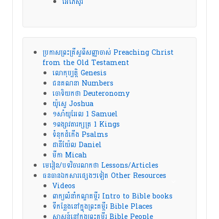
អេភេសូរ
ប្រកាសព្រះគ្រីស្ទពីសញ្ញាចាស់ Preaching Christ
from the Old Testament
លោកុប្បត្តិ Genesis
ជនគណនា Numbers
ចោទិយកថា Deuteronomy
យ៉ូស្វេ Joshua
១សាំយូអែល 1 Samuel
១ពង្សាវតារក្សត្រ 1 Kings
ទំនុកដំកើង Psalms
ដានីយ៉ែល Daniel
មីកា Micah
មេរៀន/បទវិចារណកថា Lessons/Articles
ធនធានឯកសារផ្សេងៗទៀត Other Resources
Videos
ពាក្យលំនាំកណ្ឌគម្ពីរ Intro to Bible books
ទីកន្លែងនៅក្នុងព្រះគម្ពីរ Bible Places
សាសន៍នៅក្នុងព្រះគម្ពីរ Bible People