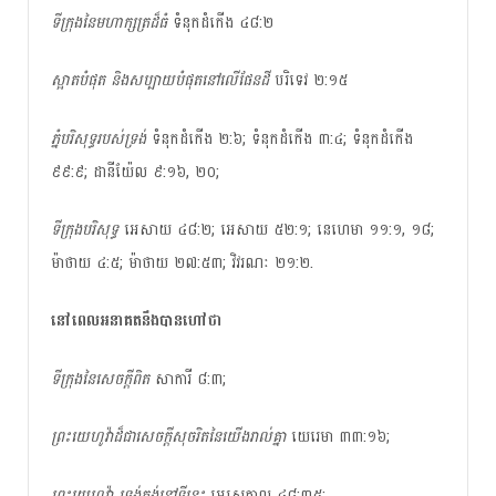
ទីក្រុងនៃមហាក្សត្រ​ដ៏​ធំ
ទំនុកដំកើង ៤៨:២
ស្អាត​បំផុត និង​សប្បាយ​បំផុតនៅ​លើ​ផែនដី
បរិទេវ ២:១៥
ភ្នំបរិសុទ្ធរបស់ទ្រង់
ទំនុកដំកើង ២:៦; ទំនុកដំកើង ៣:៤; ទំនុកដំកើង
៩៩:៩; ដានីយ៉ែល ៩:១៦, ២០;
ទីក្រុងបរិសុទ្ធ
អេសាយ ៤៨:២; អេសាយ ៥២:១; នេហេមា ១១:១, ១៨;
ម៉ាថាយ ៤:៥; ម៉ាថាយ ២៧:៥៣; វិវរណៈ ២១:២.
នៅ​ពេលអនាគត​​នឹងបានហៅថា
ទីក្រុងនៃសេចក្តីពិត
សាការី ៨:៣;
ព្រះយេហូវ៉ាដ៏ជាសេចក្តីសុចរិតនៃយើងរាល់គ្នា
យេរេមា ៣៣:១៦;
ព្រះយេហូវ៉ា ទ្រង់គង់នៅទីនេះ
អេសេគាល ៤៨:៣៥;