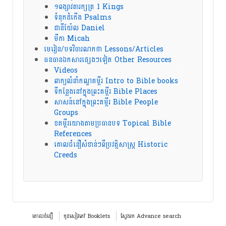
១ពង្សាវតារក្សត្រ 1 Kings
ទំនុកដំកើង Psalms
ដានីយ៉ែល Daniel
មីកា Micah
មេរៀន/បទវិចារណកថា Lessons/Articles
ធនធានឯកសារផ្សេងៗទៀត Other Resources
Videos
ពាក្យលំនាំកណ្ឌគម្ពីរ Intro to Bible books
ទីកន្លែងនៅក្នុងព្រះគម្ពីរ Bible Places
សាសន៍នៅក្នុងព្រះគម្ពីរ Bible People
Groups
ខគម្ពីរយោងតាមប្រធានបទ Topical Bible
References
គោលជំនឿសំខាន់ៗពីប្រវត្តិសាស្ត្រ Historic
Creeds
គោលជំនឿ
កូនសៀវភៅ Booklets
ស្វែងរក Advance search