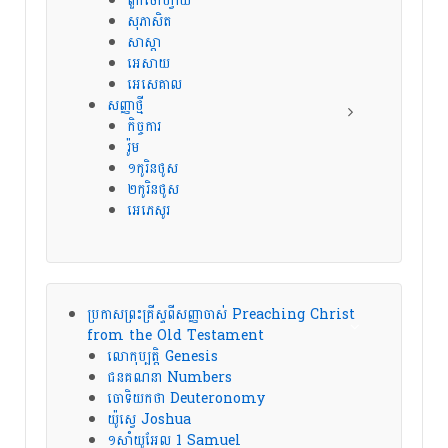
ពួកចៅហ្វាយ
សុភាសិត
សាស្តា
អេសាយ
អេសេគាល
សញ្ញាថ្មី
កិច្ចការ
រ៉ូម
១កូរិនថូស
២កូរិនថូស
អេភេសូរ
ប្រកាសព្រះគ្រីស្ទពីសញ្ញាចាស់ Preaching Christ
from the Old Testament
លោកុប្បត្តិ Genesis
ជនគណនា Numbers
ចោទិយកថា Deuteronomy
យ៉ូស្វេ Joshua
១សាំយូអែល 1 Samuel