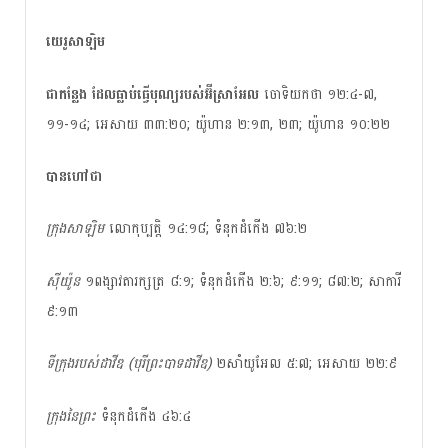
យេរូសាឡិម​ ​ ​​
ជាកន្លែង ដែលធ្លាប់ធ្វើបុណ្យរបស់អ៊ីស្រាអែល
ចោទិយកថា ១២:៤-៧,
១១-១៤; អេសាយ ៣៣:២០; យ៉ូហាន ២:១៣, ២៣; យ៉ូហាន ១០:២២
បាន​ហៅ​ថា
​ក្រុងសាឡិម
លោកុប្បត្តិ ១៤:១៨; ទំនុកដំកើង ៧៦:២
ស៊ីយ៉ូន​
១ពង្សាវតារក្សត្រ ៨:១; ទំនុកដំកើង ២:៦; ៩:១១; ៨៧:២; សាការី
៩:១៣
ទី​ក្រុង​របស់​ដាវីឌ​ (បុរី​ព្រះបាទ​ដាវីឌ)
២សាំយូអែល ៥:៧; អេសាយ ២២:៩
ក្រុងនៃ​ព្រះ
ទំនុកដំកើង ៤៦:៤