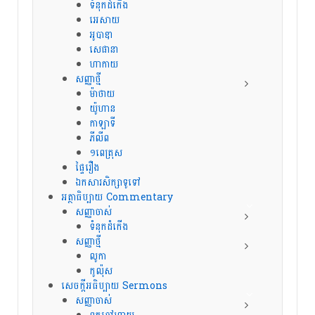
ទំនុកដំកើង
អេសាយ
អូបាឌា
សេផានា
ហាកាយ
សញ្ញាថ្មី
ម៉ាថាយ
យ៉ូហាន
កាឡាទី
ភីលីព
១ពេត្រុស
ផ្ទៃរឿង
ឯកសារសិក្សាទូទៅ
អត្ថាធិប្បាយ Commentary
សញ្ញាចាស់
ទំនុកដំកើង
សញ្ញាថ្មី
លូកា
កូល៉ុស
សេចក្ដីអធិប្បាយ Sermons
សញ្ញាចាស់