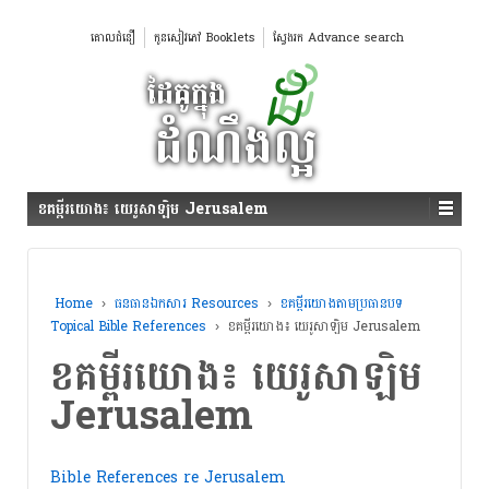
គោលជំនឿ
កូនសៀវភៅ Booklets
ស្វែងរក Advance search
ខគម្ពីរយោង៖ យេរូសាឡិម Jerusalem
Home
›
ធនធានឯកសារ Resources
›
ខគម្ពីរយោងតាមប្រធានបទ
Topical Bible References
›
ខគម្ពីរយោង៖ យេរូសាឡិម Jerusalem
ខគម្ពីរយោង៖ យេរូសាឡិម
Jerusalem
Bible References re Jerusalem