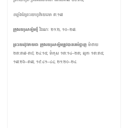
បល្ល័ងនៃព្រះយេហូវ៉ា
យេរេមា ៣:១៧
ក្រុង​យេ​រូ​សា​ឡិ​ម​ថ្មី
វិវរណៈ ២១:២, ១០–២៧.
ព្រះ​យេស៊ូវ​ទាយថា ក្រុងយេរូសាឡិម​ត្រូវ​បាន​គេ​បំផ្លាញ
ម៉ាថាយ
២៣:៣៧-៣៨; ២៤:១៥; ម៉ាកុស ១៣:១៤–២៣; លូកា ១៣:៣៥;
១៧:២៦–៣៧; ១៩:៤១–៤៤; ២១:២០–២៤.