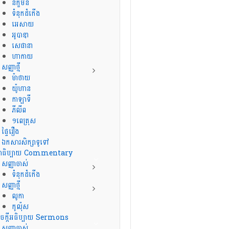
និក្ខមនំ
ទំនុកដំកើង
អេសាយ
អូបាឌា
សេផានា
ហាកាយ
សញ្ញាថ្មី
ម៉ាថាយ
យ៉ូហាន
កាឡាទី
ភីលីព
១ពេត្រុស
ផ្ទៃរឿង
ឯកសារសិក្សាទូទៅ
្ថាធិប្បាយ Commentary
សញ្ញាចាស់
ទំនុកដំកើង
សញ្ញាថ្មី
លូកា
កូល៉ុស
ចក្ដីអធិប្បាយ Sermons
សញ្ញាចាស់