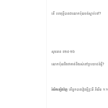
តើ​ ហេតុ​អ្វី​បាន​ជា​លោក​ប៉ុល​ចង់​ស្លាប់​ទៅ?
សូម​អាន​ ខ២៥-២៦
លោក​ប៉ុល​ដឹង​ថា​គាត់​នឹង​រស់​នៅ​ប្រយោជន៍​អ្វី?
រំលឹក​ឡើង​វិញ
តើ​អ្នក​បាន​រៀន​អ្វី​ខ្លះ​ពី​ ភីលីព​