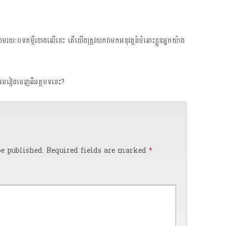
រយៈ​បទ​គម្ពីរ​ខាង​លើ​នេះ តើ​យើង​ត្រូវ​យក​វា​មក​អនុវត្តន៍​​ចំពោះ​ខ្លួន​អ្នក​យ៉ាង​
មរយៈ​មេរៀន​ចេញ​ពី​អត្ថបទ​នេះ?
e published.
Required fields are marked
*