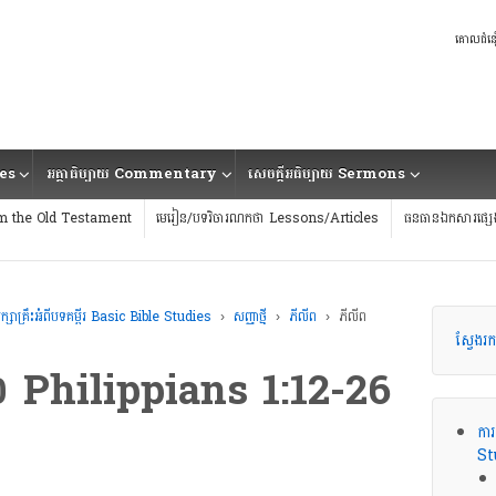
គោលជំន
ies
អត្ថាធិប្បាយ Commentary
សេចក្ដីអធិប្បាយ Sermons
 from the Old Testament
មេរៀន/បទវិចារណកថា Lessons/Articles
ធនធានឯកសារផ្ស
ក្សាគ្រឹះអំពីបទគម្ពីរ Basic Bible Studies
›
សញ្ញាថ្មី
›
ភីលីព
›
ភីលីព​
ស្វែង
៦ Philippians 1:12-26
ការ
St