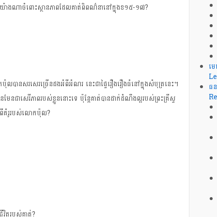
ា​យ៉ាង​ណា​ចំពោះ​ស្ថានភាព​ដែល​គាត់​ពិពណ៌នា​នៅ​ក្នុងខ​១៥-១៧?
មេ
Le
​ប៉ុល​បាន​សរសេរ​ច្រើន​ដង​អំពី​អំណរ​ នេះ​ជា​ផ្ទៃ​រឿង​រឿង​ធំ​នៅ​ក្នុង​សំបុត្រ​នេះ។
ធន
Re
ែន​ជា​សេរីភាព​របស់​ខ្លួន​នោះ​ទេ ប៉ុន្តែ​គាត់​បាន​ដាក់​ដំណឹង​ល្អ​របស់​ព្រះគ្រីស្ទ​
លះ​ពី​គំរូ​របស់​លោក​ប៉ុល?
ីវិត​របស់​គាត់?