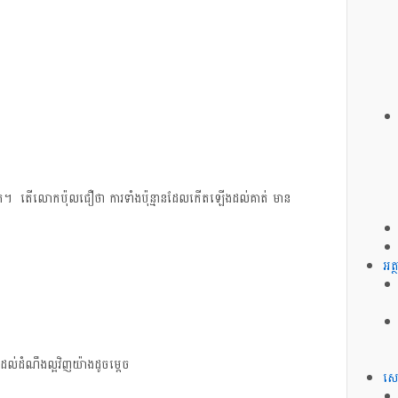
ក។ តើ​លោក​​ប៉ុល​ជឿ​ថា ការ​ទាំង​ប៉ុន្មាន​ដែល​កើត​ឡើង​ដល់​គាត់​ មាន​
អត
ល់​ដំណឹង​ល្អ​វិញ​​យ៉ាង​ដូច​ម្ដេច
សេ