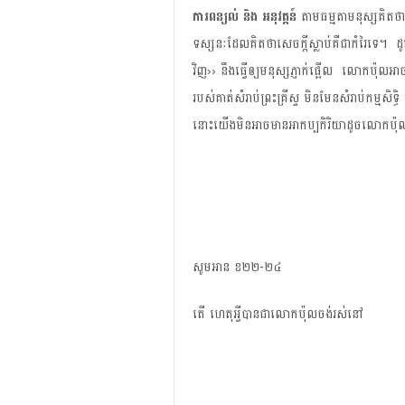
ការ​ពន្យល់ និង អនុវត្តន៍​
​ តាម​ធម្មតា​មនុស្ស​គិត​ថ
ទស្សនៈ​ដែល​គិត​ថា​សេចក្ដី​ស្លាប់​គឺ​ជា​កំរៃ​ទេ។ 
វិញ›› នឹង​ធ្វើ​ឲ្យ​មនុស្ស​ភ្ញាក់​ផ្អើល លោក​ប៉ុល​អាច​គ
របស់​គាត់​សំរាប់​ព្រះគ្រីស្ទ​ មិនមែន​សំរាប់​កម្មសិទ្ធិ
នោះ​យើង​មិន​អាច​មាន​អាកប្បកិរិយា​ដូច​លោក​ប៉ុល​ច
សូម​អាន​ ខ២២-២៤
តើ​ ហេតុ​អ្វី​បាន​ជា​លោក​ប៉ុល​ចង់​រស់​នៅ