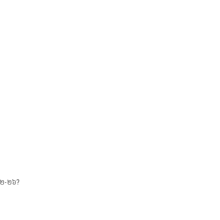
 ១:១២-២៦?