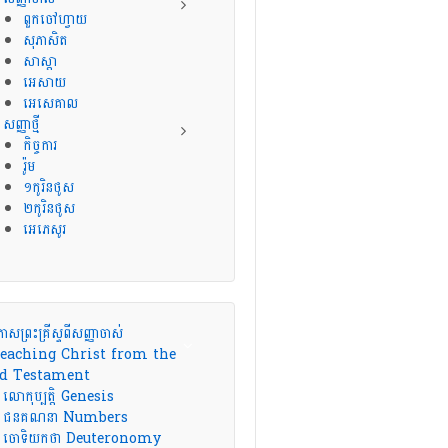
ពួកចៅហ្វាយ
សុភាសិត
សាស្តា
អេសាយ
អេសេគាល
សញ្ញាថ្មី
កិច្ចការ
រ៉ូម
១កូរិនថូស
២កូរិនថូស
អេភេសូរ
កាសព្រះគ្រីស្ទពីសញ្ញាចាស់
eaching Christ from the
d Testament
លោកុប្បត្តិ Genesis
ជនគណនា Numbers
ចោទិយកថា Deuteronomy