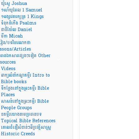
យ៉ូស្វេ Joshua
១សាំយូអែល 1 Samuel
១ពង្សាវតារក្សត្រ 1 Kings
ទំនុកដំកើង Psalms
ដានីយ៉ែល Daniel
មីកា Micah
រៀន/បទវិចារណកថា
ssons/Articles
ធានឯកសារផ្សេងៗទៀត Other
sources
Videos
ពាក្យលំនាំកណ្ឌគម្ពីរ Intro to
Bible books
ទីកន្លែងនៅក្នុងព្រះគម្ពីរ Bible
Places
សាសន៍នៅក្នុងព្រះគម្ពីរ Bible
People Groups
ខគម្ពីរយោងតាមប្រធានបទ
Topical Bible References
គោលជំនឿសំខាន់ៗពីប្រវត្តិសាស្ត្រ
Historic Creeds