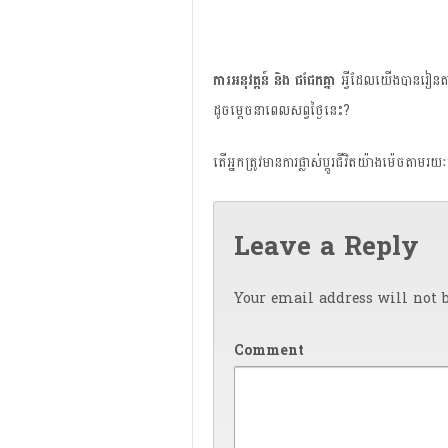
ការ​អនុវត្តន៍
​​
និង
ជជែក​គ្នា
អ្វី​ដែល​យើង​បាន​រៀន​តាម
ដូច​ម្តេច​នា​ពេល​សព្វ​ថ្ងៃ​នេះ?
តើ​អ្នក​ត្រូវ​មាន​ការ​ផ្លាស់​ប្តូរ​ជីវិត​យ៉ាង​ម៉េច​តា
Leave a Reply
Your email address will not b
Comment