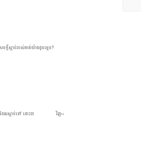
ចក្ដី​ស្លាប់​របស់​គាត់​យ៉ាង​ដូច​ម្ដេច?
 ‹‹ហើយ​ដែល​ស្លាប់​ទៅ នោះ​ជា វិញ››