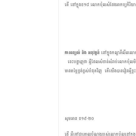
តើ​ នៅ​ក្នុង​ខ១៨ លោក​ប៉ុល​សំដែង​​អាកប្បកិរិយ
ការ​ពន្យល់ និង អនុវត្តន៍​
​ នៅ​ក្នុង​កណ្ឌ​ភីលីព​លោក
នេះ​បង្ហាញ​ថា អ្វី​ដែល​សំខាន់​សំរាប់​លោក​ប៉ុល​មិន​ម
មាន​តម្លៃ​ខ្ពង់​ខ្ពស់​បំផុត​វិញ តើ​យើង​បាន​រៀន​អ្វី​ខ្
សូម​អាន​ ខ១៩-២០
តើ អ្វីទៅ​ជាគោល​បំណង​របស់​លោក​ប៉ុល​នៅ​ក្នុង​ជ