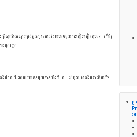
ើ​ព្រះគ្រីស្ទ​យ៉ាង​ស្មោះ​ត្រង់​ក្នុង​ស្ថានភាព​ដែល​គេ​ទទួល​ការ​បៀតបៀន​ឬទេ? តើ​គំរូ​
៉ាង​ដូច​ម្ដេច
​ដែល​ជំរុញ​អោយ​មនុស្ស​​ប្រកាស​ដំណឹង​ល្អ ​​តើ​មូលហេតុ​ពីរ​នោះ​គឺ​ជា​អ្វី?
ប្រ
Pr
Ol