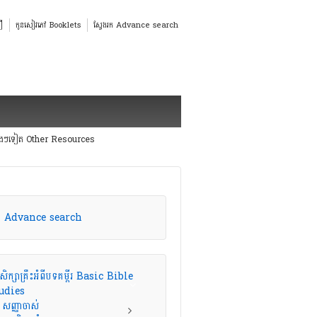
ឿ
កូនសៀវភៅ Booklets
ស្វែងរក Advance search
េងៗទៀត Other Resources
រក Advance search
សិក្សាគ្រឹះអំពីបទគម្ពីរ Basic Bible
udies
សញ្ញាចាស់