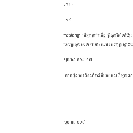
ខ១៣-
ខ១៤-
ការ​ជជែក​គ្នា​
​ តើ​អ្នក​ធ្លាប់​ឃើញ​គ្រីស្ទបរិស័ទ​បំរ
របស់​គ្រីស្ទបរិស័ទ​នោះ​បាន​លើក​ទឹក​ចិត្ត​គ្រីស្ទាន​​យ
សូម​អាន​ ខ១៥-១៧
លោក​ប៉ុល​បាន​ពិពណ៌នា​អំពី​ហេតុផល រឺ មូលហេតុ​ពីរ
សូម​អាន​ ខ១៨