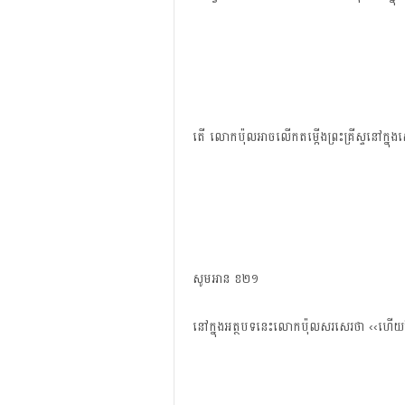
តើ លោក​ប៉ុល​អាច​លើក​តម្កើង​ព្រះគ្រីស្ទ​នៅ​ក្នុង​សេ
សូម​អាន​ ខ២១
នៅ​ក្នុង​អត្ថបទ​នេះ​លោក​ប៉ុល​សរសេរ​ថា