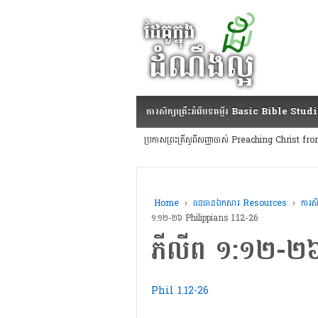
ការសិក្សាគ្រឹះអំពីបទគម្ពីរ Basic Bible Stud
ប្រកាសព្រះគ្រីស្ទពីសញ្ញាចាស់ Preaching Christ
Home
›
ធនធានឯកសារ Resources
›
ការសិ
១:១២-២៦ Philippians 1:12-26
ភីលីព​ ១:១២-២
Phil 1.12-26