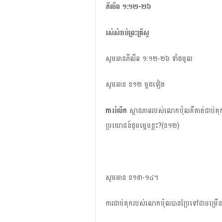
ភីលីព​ ១
:១២-២៦
រស់​សំរាប់​ព្រះគ្រីស្ទ​​
សូម​អាន​ភីលីព​ ១:១២-២៦ ​ទាំង​មូល
សូម​អាន​ ខ១២ ម្ដង​ទៀត
ការ​រំលឹក​
ស្ថានភាព​របស់​លោក​ប៉ុល​គឺ​គាត់​ជាប់​គុ
ប្រយោជន៍​ដូច​ម្តេច​ខ្លះ?(ខ១២)
សូម​អាន​ ខ១៣-១៤។
ការ​ជាប់​គុក​របស់​លោក​​ប៉ុល​បាន​ប្រែ​ទៅ​ជា​ចម្រើន​ដ