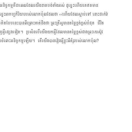
ា​អនិច្ចកម្ម​គឺ​ជា​ពេល​ដែល​យើង​ខាត​បង់​ទាំង​អស់​ ដូច្នេះ​ហើយ​គេ​ឥត​មាន​
ដូច្នេះ​​អាកប្បកិរិយា​​របស់​លោក​ប៉ុល​ដែល​ថា ​‹‹ហើយ​ដែល​ស្លាប់​ទៅ នោះ​ជា​
កំរៃ​
ិត​បែប​នេះ​បាន​ពី​ព្រោះ​គាត់​ដឹង​ថា ព្រះគ្រីស្ទ​មាន​តម្លៃ​ខ្ពង់​ខ្ពស់​បំផុត ជីវិត​
​ ឬ​អ្វី​​​ផ្សេង​ទៀត។ ប្រ​សិន​បើ​យើង​យក​អ្វី
ដែល​មាន​តម្លៃ​​ខ្ពស់​ជាង​ព្រះ​យេស៊ូវ​
ំពោះ​អនិច្ចកម្ម​ឡើយ។ តើ​យើង​បាន​រៀន​អ្វី​ខ្លះ​ពី​គំរូ​របស់​លោក​ប៉ុល?